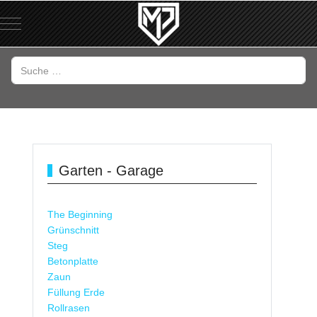
Garten - Garage
The Beginning
Grünschnitt
Steg
Betonplatte
Zaun
Füllung Erde
Rollrasen